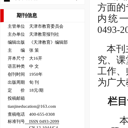
方面的
期刊信息
内统一刊
主管单位 天津市教育委员会
0493
主办单位 天津教育报刊社
编辑出版 《天津教育》编辑部
本刊
主 编 张 策
究、课
开本尺寸 大16开
语言种类 中 文
工作、
创刊时间 1950年
为广大
出版周期 旬 刊
定 价 18元/期
投稿邮箱
栏目
tianjineducation@163.com
查稿电话 400-655-0308
标准刊号
ISSN 0493-2099
CN 12-1044/G4